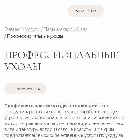
Записаться
Записаться
Главная
/ Услуги
/ Парикмахерский зал
/ Профессиональные уходы
ПРОФЕССИОНАЛЬНЫЕ
УХОДЫ
всесезонно
Профессиональные уходы за волосами
- это
специализированные процедуры, разработанные для
укрепления, увлажнения, восстановления и омоложения
волос, направленные на улучшение здоровья, внешнего
вида и текстуры волос. В салоне красоты Lunaliq мы
предоставляем высококачественные услуги по уходу за
волосами, чтобы ваши волосы всегда выглядели красивыми
и здоровыми.
от 1 500₽
Записаться на услугу