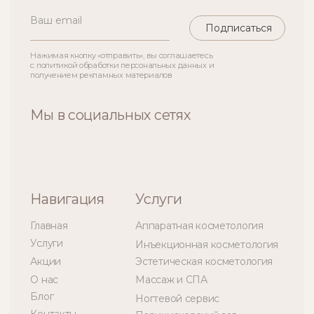
+7 (928) 908-52-52
г. Грозный, пр-кт. В. В. Путина, 19
hello@lunaliq.ru
ПН-ВС 09:00-21:00
*Информация на сайте носит ознакомительный
характер и не является публичной офертой.
Требуется консультация специалиста.
Политика обработки
персональных данных
ООО «ЛУНАЛИК»
Лицензия: Л041-01190-
20/00958287
Все права защищены
Разработка сайта