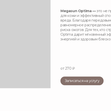
Megasun Optima —
это не 
для кожи и эффективный спос
вреда. Благодаря передовым
равномерное распределение
риска ожогов. Для тех, кто 
Optima дарит мгновенный эф
энергией и здоровым блеско
от 270 ₽
Записаться на услугу