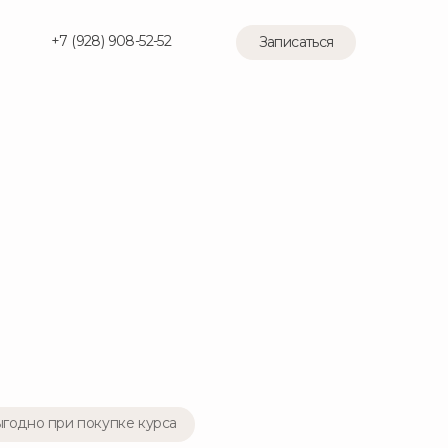
+7 (928) 908-52-52
+7 (928) 908-52-52
Записаться
Записаться
ыгодно при покупке курса