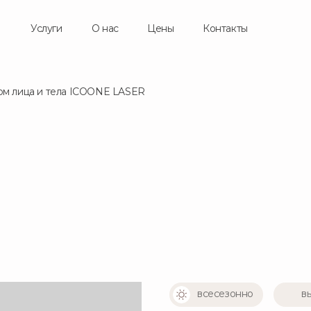
Услуги
Услуги
О нас
О нас
Цены
Цены
Контакты
Контакты
ом лица и тела ICOONE LASER
всесезонно
в